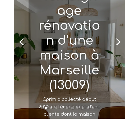
age
rénovatio
n d’une
maison à
Marseille
(13009)
Cprim a collecté début
2022 ce témoignage d’une
cliente dont la maison
individuelle à Marseille a
été rénovée par notre
équipe. Lisez son