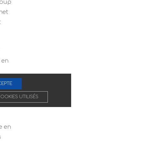
coup
met
t
e
 en
eux.
CEPTE
de
COOKIES UTILISÉS
re en
s