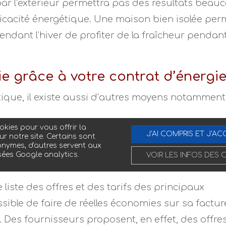
ar l’extérieur permettra pas des résultats beau
ficacité énergétique. Une maison bien isolée per
pendant l’hiver de profiter de la fraîcheur pendan
e grâce à votre contrat d’énergi
tique, il existe aussi d’autres moyens notamment
 plus adapté à votre consommation et moins onér
kies pour vous offrir la
J'AI COMPRIS ET J'AC
ur notre site. Certains sont
concurrence du marché énergétique en 2007, il est
nymes, d'autres servent aux
’énergie de son choix. Il faut savoir qu’il existe 
sées Google analytics.
VOIR LES INFOS DES 
e trentaine pour l’électricité et une vingtaine
 liste des offres et des tarifs des principaux
possible de faire de réelles économies sur sa factu
 Des fournisseurs proposent, en effet, des offre