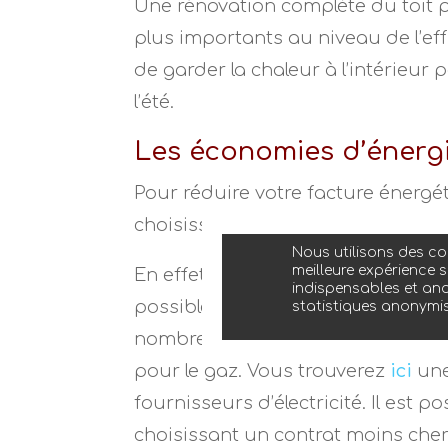
Une rénovation complète du toit p
plus importants au niveau de l’ef
de garder la chaleur à l’intérieur 
l’été.
Les économies d’énergi
Pour réduire votre facture énergé
choisissant un contrat d’énergie
Nous utilisons des coo
meilleure expérience s
En effet, depuis l’ouverture à la 
indispensables et ano
possible de choisir le fournisseur d
statistiques anonymi
nombreux acteurs. On en compte un
pour le gaz. Vous trouverez
ici
une
fournisseurs d’électricité. Il est 
choisissant un contrat moins cher.