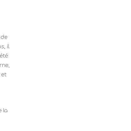
a
 de
, il
 été
rne,
 et
 la