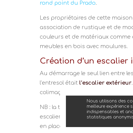
rond point du Prado
.
Les propriétaires de cette maison
association de rustique et de mod
couleurs et de matériaux comme da
meubles en bois avec moulures.
Création d’un escalier 
Au démarrage le seul lien entre l
l’entresol était
l’escalier extérieur
colimaçon en béton en utilisant la
Nous utilisons des coo
NB : la trémie est employée pour d
meilleure expérience s
indispensables et ano
escalier. On distingue alors deux t
statistiques anonymi
en place d’un escalier droit ou to