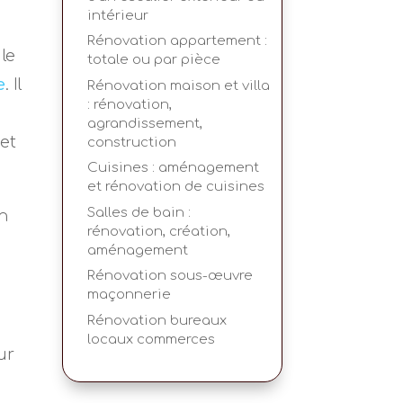
intérieur
Rénovation appartement :
le
totale ou par pièce
e
. Il
Rénovation maison et villa
: rénovation,
agrandissement,
 et
construction
Cuisines : aménagement
et rénovation de cuisines
Salles de bain :
en
rénovation, création,
aménagement
Rénovation sous-œuvre
maçonnerie
Rénovation bureaux
locaux commerces
ur
u