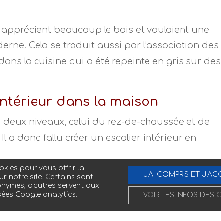
 apprécient beaucoup le bois et voulaient une
erne. Cela se traduit aussi par l’association des
ns la cuisine qui a été repeinte en gris sur des
intérieur dans la maison
es deux niveaux, celui du rez-de-chaussée et de
. Il a donc fallu créer un escalier intérieur en
 trémie.
kies pour vous offrir la
J'AI COMPRIS ET J'AC
ésigner l’espace qui va permettre d’accueillir un
ur notre site. Certains sont
nymes, d'autres servent aux
ypes de trémie : rectangulaire, elle permettra la 
sées Google analytics.
VOIR LES INFOS DES 
urnant ; ronde ou carrée, elle ne proposera qu’un