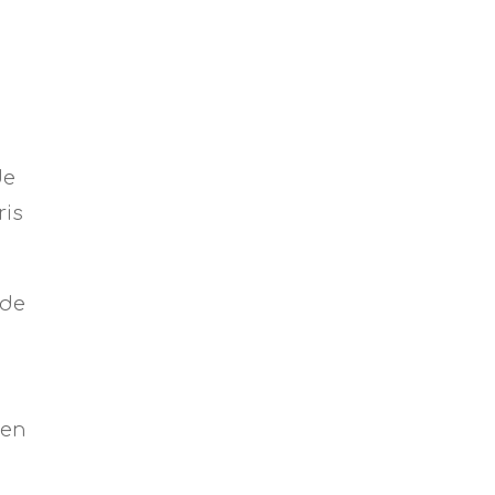
de
ris
 de
 en