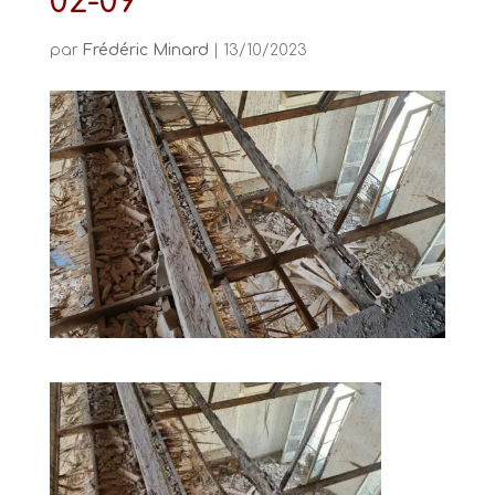
02-09
par
Frédéric Minard
|
13/10/2023