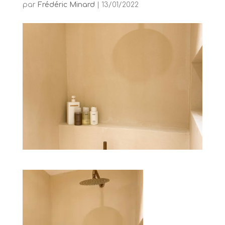
par
Frédéric Minard
|
13/01/2022