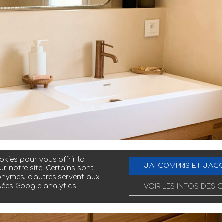
kies pour vous offrir la
J'AI COMPRIS ET J'AC
ur notre site. Certains sont
nymes, d'autres servent aux
sées Google analytics.
VOIR LES INFOS DES 