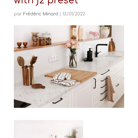
with j2 preset
par
Frédéric Minard
|
13/01/2022