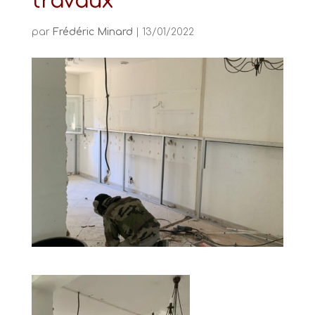
travaux
par
Frédéric Minard
|
13/01/2022