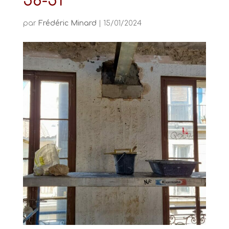
58-51
par
Frédéric Minard
|
15/01/2024