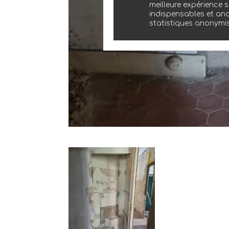
meilleure expérience s
indispensables et ano
statistiques anonymi