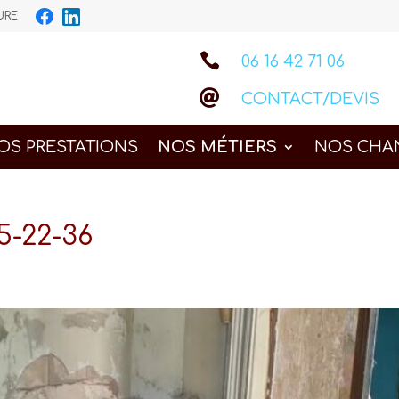
IEURE

06 16 42 71 06

CONTACT/DEVIS
OS PRESTATIONS
NOS MÉTIERS
NOS CHA
5-22-36