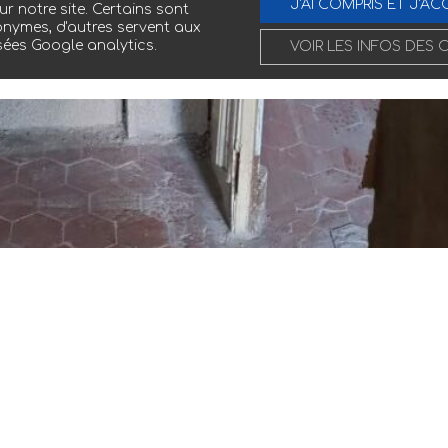
J'AI COMPRIS ET J'AC
ur notre site. Certains sont
nymes, d'autres servent aux
sées Google analytics.
VOIR LES INFOS DES 