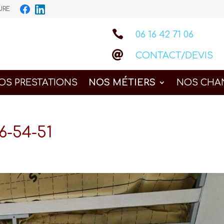
IEURE

06 16 42 71 06

CONTACT/DEVIS
OS PRESTATIONS
NOS MÉTIERS
NOS CHA
6-54-51