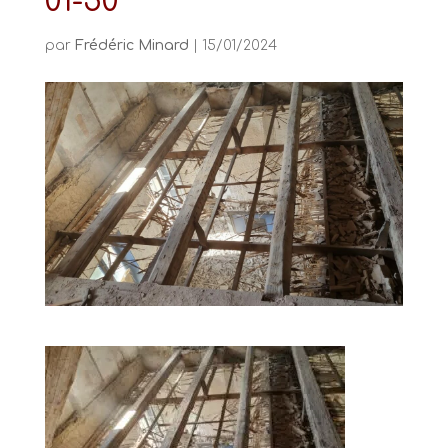
01-50
par
Frédéric Minard
|
15/01/2024