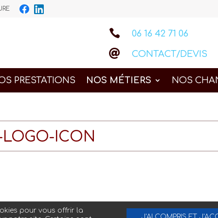
IEURE

06 16 42 71 06

CONTACT/DEVIS
OS PRESTATIONS
NOS MÉTIERS
NOS CHA
-LOGO-ICON
kies pour vous offrir la
J'AI COMPRIS ET J'AC