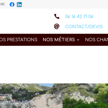
IEURE

06 16 42 71 06

CONTACT/DEVIS
OS PRESTATIONS
NOS MÉTIERS
NOS CHA